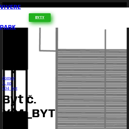
VIVERE
BYTY
PARK
domov
3. np
y04_byt
Byt č.
Y04_BYT
Stav:
Voľný