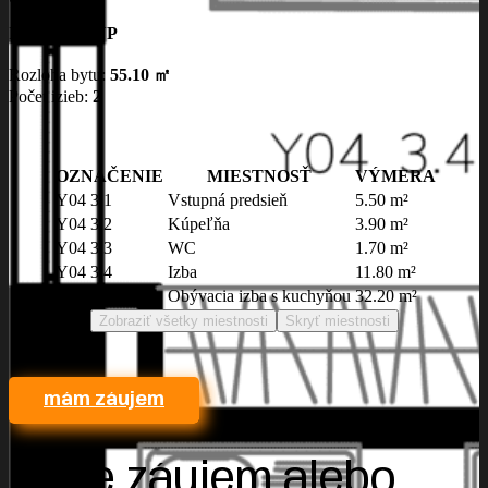
Podlažie:
3. NP
Rozloha bytu:
55.10 ㎡
Počet izieb:
2
OZNAČENIE
MIESTNOSŤ
VÝMERA
Y04 3.1
Vstupná predsieň
5.50 m²
Y04 3.2
Kúpeľňa
3.90 m²
Y04 3.3
WC
1.70 m²
Y04 3.4
Izba
11.80 m²
Y04 3.5
Obývacia izba s kuchyňou
32.20 m²
Zobraziť všetky miestnosti
Skryť miestnosti
mám záujem
Máte záujem alebo