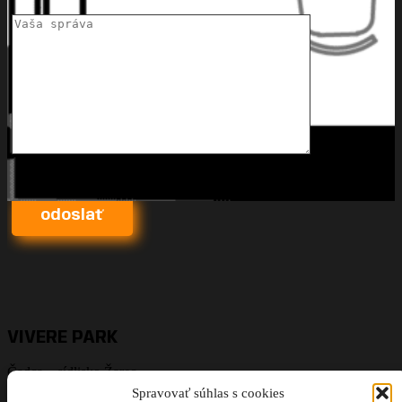
VIVERE PARK
Čadca – sídlisko Žarec
info@viverepark.sk
Spravovať súhlas s cookies