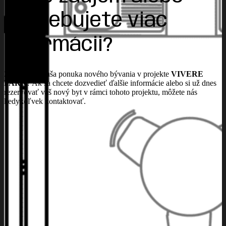
potrebujete viac
informácii?
Zaujala vás naša ponuka nového bývania v projekte
VIVERE
PARK
? Ak sa chcete dozvedieť ďalšie informácie alebo si už dnes
rezervovať váš nový byt v rámci tohoto projektu, môžete nás
kedykoľvek kontaktovať.